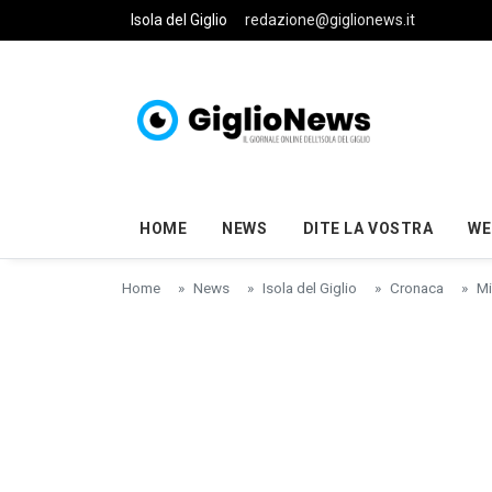
Skip to main content
Isola del Giglio
redazione@giglionews.it
HOME
NEWS
DITE LA VOSTRA
WE
Home
News
Isola del Giglio
Cronaca
Mi