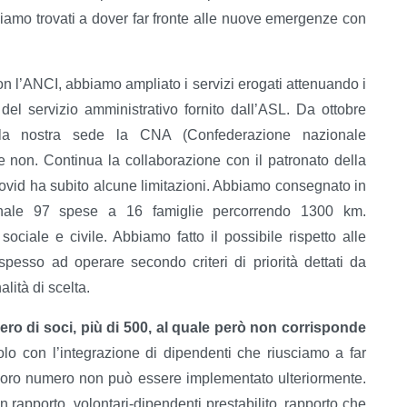
 siamo trovati a dover far fronte alle nuove emergenze con
on l’ANCI, abbiamo ampliato i servizi erogati attenuando i
del servizio amministrativo fornito dall’ASL. Da ottobre
la nostra sede la CNA (Confederazione nazionale
i e non. Continua la collaborazione con il patronato della
ovid ha subito alcune limitazioni. Abbiamo consegnato in
ale 97 spese a 16 famiglie percorrendo 1300 km.
sociale e civile. Abbiamo fatto il possibile rispetto alle
spesso ad operare secondo criteri di priorità dettati da
lità di scelta.
ro di soci, più di 500, al quale però non corrisponde
solo con l’integrazione di dipendenti che riusciamo a far
Il loro numero non può essere implementato ulteriormente.
 rapporto, volontari-dipendenti prestabilito, rapporto che