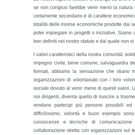
se non congruo farebbe venir meno la natura e
certamente secondario è di carattere economico.
totalità delle risorse economiche prodotte dai s
poter impiegare in progetti o iniziative. Sia
ben definiti nel nostro statuto e dal quale non 
I valori caratteristici della nostra comunità: solid
impegno civile, bene comune, salvaguardia dell
formati, abbiamo la sensazione che stiano mu
organizzazioni di volontariato con i loro volo
sociale dovuto al venir meno di questi valori. Un
noi dirigenti, diventa quello di riuscire a tra
rendano partecipi più persone possibili ed 
difficilissimo, volontà e buon esempio son
conoscenze e tecniche di comunicazione app
collaborazione stretta con organizzazioni sul terr