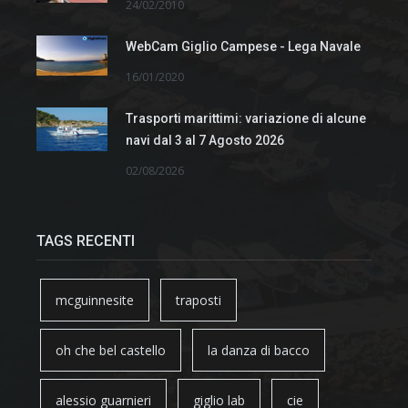
24/02/2010
WebCam Giglio Campese - Lega Navale
16/01/2020
Trasporti marittimi: variazione di alcune
navi dal 3 al 7 Agosto 2026
02/08/2026
TAGS RECENTI
mcguinnesite
traposti
oh che bel castello
la danza di bacco
alessio guarnieri
giglio lab
cie