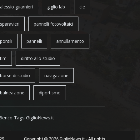
alessio guarnieri
giglio lab
cie
sparavieri
pannelli fotovoltaici
pontili
pannelli
annullamento
tim
diritto allo studio
borse di studio
navigazione
balneazione
diportismo
Elenco Tags GiglioNews.it
 29
Copyright © 2026 GiglioNews.it - All rights