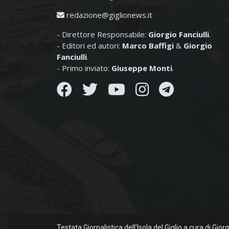
redazione@giglionews.it
- Direttore Responsabile:
Giorgio Fanciulli
.
- Editori ed autori:
Marco Baffigi
&
Giorgio
Fanciulli
.
- Primo inviato:
Giuseppe Monti
.
Testata Giornalistica dell'Isola del Giglio a cura di Gio