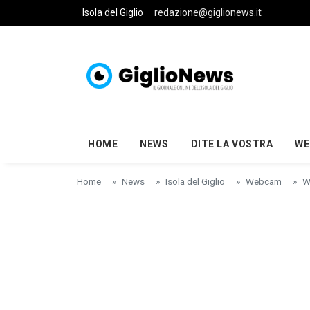
Skip to main content
Isola del Giglio
redazione@giglionews.it
HOME
NEWS
DITE LA VOSTRA
WE
Home
News
Isola del Giglio
Webcam
W