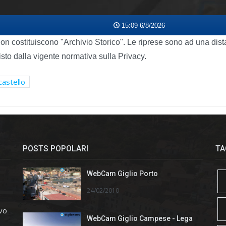
on costituiscono "Archivio Storico". Le riprese sono ad una dist
isto dalla vigente normativa sulla Privacy.
 castello
POSTS POPOLARI
TA
WebCam Giglio Porto
24/02/2010
ivo
WebCam Giglio Campese - Lega