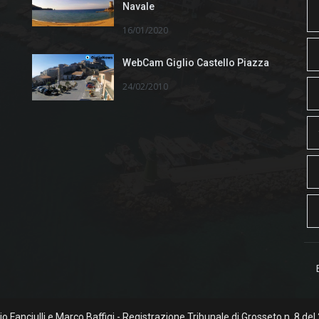
Navale
16/01/2020
WebCam Giglio Castello Piazza
24/02/2010
rgio Fanciulli e Marco Baffigi - Registrazione Tribunale di Grosseto n. 8 del