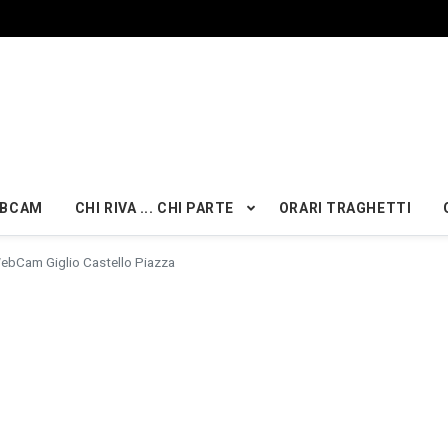
BCAM
CHI RIVA ... CHI PARTE
ORARI TRAGHETTI
ebCam Giglio Castello Piazza