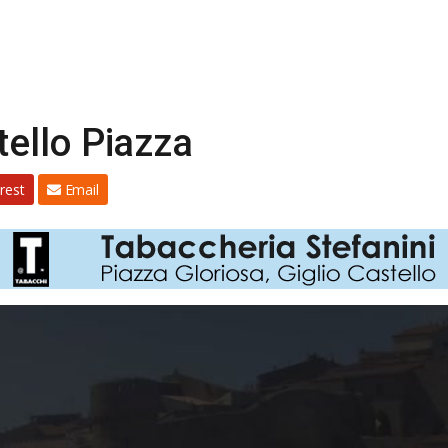
ello Piazza
rest
Email