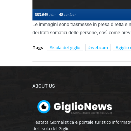
Le immagini sono trasmesse in presa diretta e n
dei tratti somatici delle persone, così come prev
Tags
isola del giglio
webcam
giglio
ABOUT US
Testata Giornalistica e portale turistico informat
dell'Isola del Giglio.