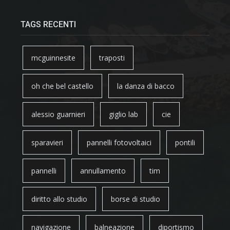
TAGS RECENTI
mcguinnesite
traposti
oh che bel castello
la danza di bacco
alessio guarnieri
giglio lab
cie
sparavieri
pannelli fotovoltaici
pontili
pannelli
annullamento
tim
diritto allo studio
borse di studio
navigazione
balneazione
diportismo