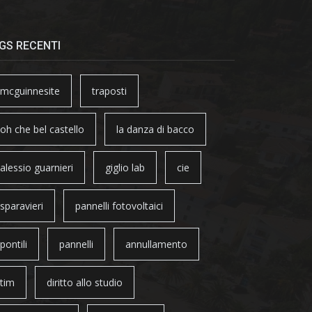
GS RECENTI
mcguinnesite
traposti
oh che bel castello
la danza di bacco
alessio guarnieri
giglio lab
cie
sparavieri
pannelli fotovoltaici
pontili
pannelli
annullamento
tim
diritto allo studio