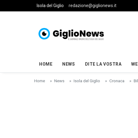
Skip to main content
Isola del Giglio
redazione@giglionews.it
HOME
NEWS
DITE LA VOSTRA
WE
Home
News
Isola del Giglio
Cronaca
Bi