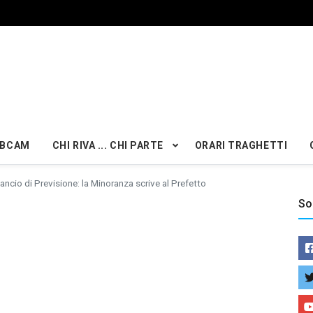
BCAM
CHI RIVA ... CHI PARTE
ORARI TRAGHETTI
lancio di Previsione: la Minoranza scrive al Prefetto
So