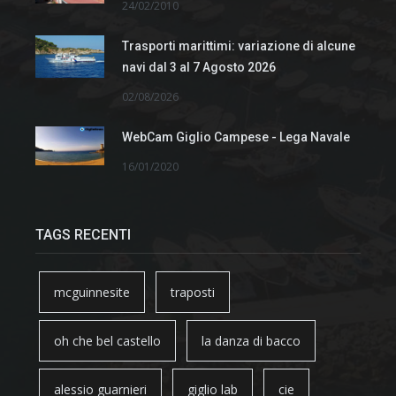
24/02/2010
Trasporti marittimi: variazione di alcune
navi dal 3 al 7 Agosto 2026
02/08/2026
WebCam Giglio Campese - Lega Navale
16/01/2020
TAGS RECENTI
mcguinnesite
traposti
oh che bel castello
la danza di bacco
alessio guarnieri
giglio lab
cie