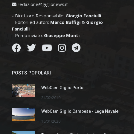
redazione@giglionews.it
- Direttore Responsabile:
Giorgio Fanciulli
.
- Editori ed autori:
Marco Baffigi
&
Giorgio
Fanciulli
.
- Primo inviato:
Giuseppe Monti
.
POSTS POPOLARI
WebCam Giglio Porto
24/02/2010
WebCam Giglio Campese - Lega Navale
16/01/2020