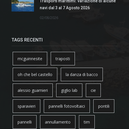
Trasporti marittimi: variazione di alcune
navi dal 3 al 7 Agosto 2026
02/08/2026
TAGS RECENTI
mcguinnesite
traposti
oh che bel castello
la danza di bacco
alessio guarnieri
giglio lab
cie
sparavieri
pannelli fotovoltaici
pontili
pannelli
annullamento
tim