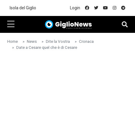
Skip to main content
Isola del Giglio
Login
Home
News
Dite la Vostra
Cronaca
Date a Cesare quel che è di Cesare