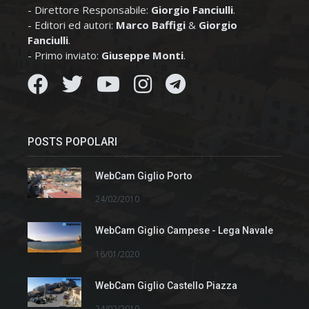
- Direttore Responsabile:
Giorgio Fanciulli
.
- Editori ed autori:
Marco Baffigi
&
Giorgio
Fanciulli
.
- Primo inviato:
Giuseppe Monti
.
POSTS POPOLARI
WebCam Giglio Porto
24/02/2010
WebCam Giglio Campese - Lega Navale
16/01/2020
WebCam Giglio Castello Piazza
24/02/2010