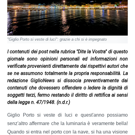
"Giglio Porto si veste di luci": grazie a chi si è impegnato
I contenuti dei post nella rubrica "Dite la Vostra" di questo
giornale sono opinioni personali ed informazioni non
verificate provenienti direttamente dai rispettivi autori che
se ne assumono totalmente la propria responsabilità. La
redazione GiglioNews si dissocia preventivamente dai
contenuti che dovessero offendere o ledere la dignità di
soggetti terzi, fermo restando il diritto di rettifica ai sensi
della legge n. 47/1948.
(n.d.r.)
Giglio Porto si veste di luci e quest'anno possiamo
senz'altro affermare che la luminaria è veramente bella!
Quando si entra nel porto con la nave, si ha una visione