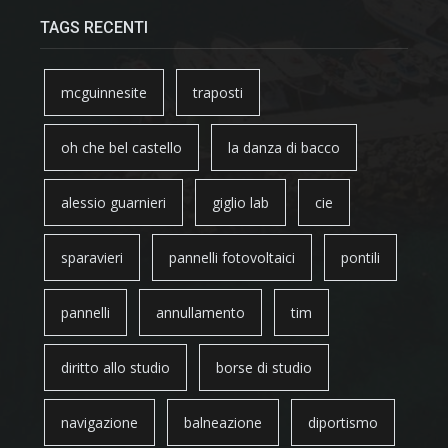
TAGS RECENTI
mcguinnesite
traposti
oh che bel castello
la danza di bacco
alessio guarnieri
giglio lab
cie
sparavieri
pannelli fotovoltaici
pontili
pannelli
annullamento
tim
diritto allo studio
borse di studio
navigazione
balneazione
diportismo