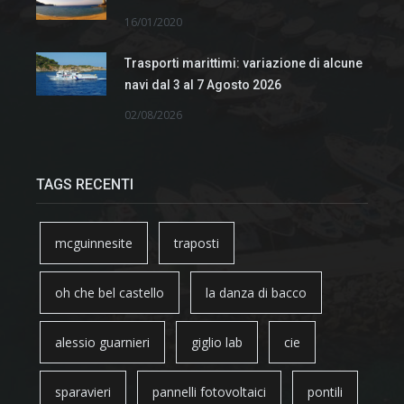
16/01/2020
Trasporti marittimi: variazione di alcune
navi dal 3 al 7 Agosto 2026
02/08/2026
TAGS RECENTI
mcguinnesite
traposti
oh che bel castello
la danza di bacco
alessio guarnieri
giglio lab
cie
sparavieri
pannelli fotovoltaici
pontili