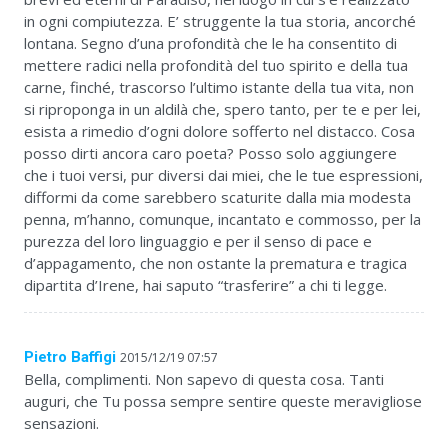
in ogni compiutezza. E’ struggente la tua storia, ancorché
lontana. Segno d’una profondità che le ha consentito di
mettere radici nella profondità del tuo spirito e della tua
carne, finché, trascorso l’ultimo istante della tua vita, non
si riproponga in un aldilà che, spero tanto, per te e per lei,
esista a rimedio d’ogni dolore sofferto nel distacco. Cosa
posso dirti ancora caro poeta? Posso solo aggiungere
che i tuoi versi, pur diversi dai miei, che le tue espressioni,
difformi da come sarebbero scaturite dalla mia modesta
penna, m’hanno, comunque, incantato e commosso, per la
purezza del loro linguaggio e per il senso di pace e
d’appagamento, che non ostante la prematura e tragica
dipartita d’Irene, hai saputo “trasferire” a chi ti legge.
Pietro Baffigi
2015/12/19 07:57
Bella, complimenti. Non sapevo di questa cosa. Tanti
auguri, che Tu possa sempre sentire queste meravigliose
sensazioni.