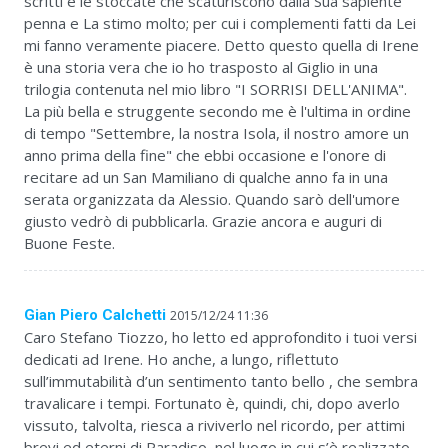
scritti e le stoccate che scaturiscono dalla Sua sapiente
penna e La stimo molto; per cui i complementi fatti da Lei
mi fanno veramente piacere. Detto questo quella di Irene
è una storia vera che io ho trasposto al Giglio in una
trilogia contenuta nel mio libro "I SORRISI DELL'ANIMA".
La più bella e struggente secondo me è l'ultima in ordine
di tempo "Settembre, la nostra Isola, il nostro amore un
anno prima della fine" che ebbi occasione e l'onore di
recitare ad un San Mamiliano di qualche anno fa in una
serata organizzata da Alessio. Quando sarò dell'umore
giusto vedrò di pubblicarla. Grazie ancora e auguri di
Buone Feste.
Gian Piero Calchetti
2015/12/24 11:36
Caro Stefano Tiozzo, ho letto ed approfondito i tuoi versi
dedicati ad Irene. Ho anche, a lungo, riflettuto
sull’immutabilità d’un sentimento tanto bello , che sembra
travalicare i tempi. Fortunato è, quindi, chi, dopo averlo
vissuto, talvolta, riesca a riviverlo nel ricordo, per attimi
brevi ed eterni di Paradiso, nel luogo in cui s’è realizzato