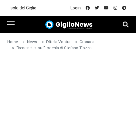
Skip to main content
Isola del Giglio
Login
Home
News
Dite la Vostra
Cronaca
"Irene nel cuore": poesia di Stefano Tiozzo