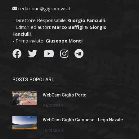
redazione@giglionews.it
- Direttore Responsabile:
Giorgio Fanciulli
.
- Editori ed autori:
Marco Baffigi
&
Giorgio
Fanciulli
.
- Primo inviato:
Giuseppe Monti
.
POSTS POPOLARI
WebCam Giglio Porto
24/02/2010
WebCam Giglio Campese - Lega Navale
16/01/2020