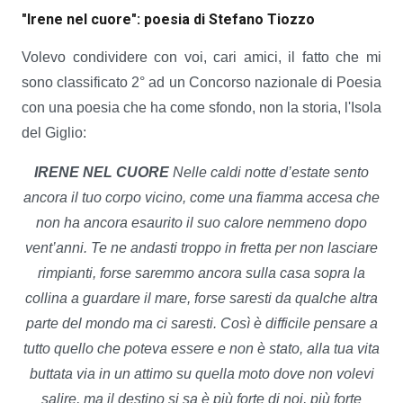
"Irene nel cuore": poesia di Stefano Tiozzo
Volevo condividere con voi, cari amici, il fatto che mi
sono classificato 2° ad un Concorso nazionale di Poesia
con una poesia che ha come sfondo, non la storia, l'Isola
del Giglio:
IRENE NEL CUORE
Nelle caldi notte d’estate
sento
ancora il tuo corpo vicino,
come una fiamma accesa che
non ha ancora esaurito il suo calore
nemmeno dopo
vent’anni.
Te ne andasti troppo in fretta
per non lasciare
rimpianti,
forse saremmo ancora sulla
casa sopra la
collina
a guardare il mare,
forse saresti da qualche altra
parte del mondo ma ci saresti.
Così è difficile pensare
a
tutto quello che poteva essere
e non è stato,
alla tua vita
buttata via
in un attimo su quella
moto dove non volevi
salire,
ma il destino si sa
è più forte di noi,
più forte