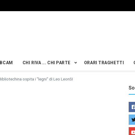
BCAM
CHI RIVA ... CHI PARTE
ORARI TRAGHETTI
Bibliotechina ospita i "legni" di Leo LeonSI
So