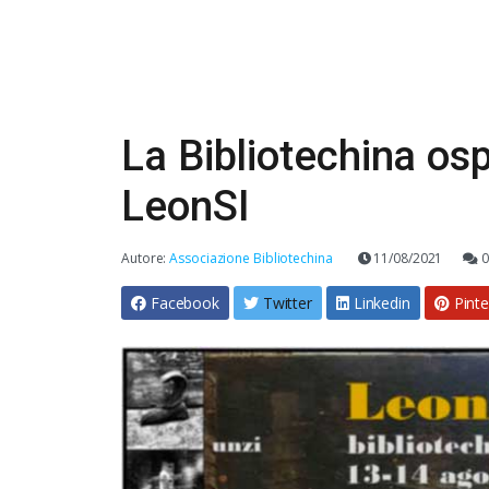
La Bibliotechina ospi
LeonSI
Autore:
Associazione Bibliotechina
11/08/2021
0
Facebook
Twitter
Linkedin
Pinte