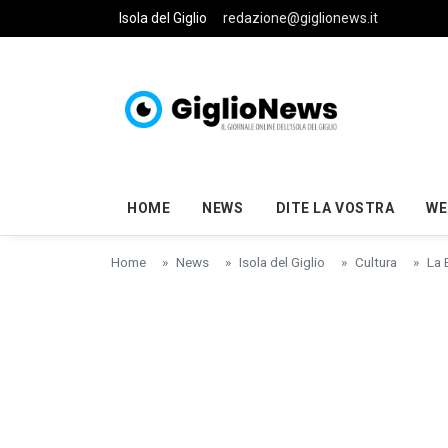
Skip to main content
Isola del Giglio
redazione@giglionews.it
HOME
NEWS
DITE LA VOSTRA
WE
Home
News
Isola del Giglio
Cultura
La 