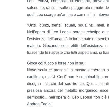
Leo LeonSI, composti da elementi, prevalent
salsedine, raccolti sulle spiagge più remote de
quali Leo scorge un‘anima e con minimi intervent
“Unzi, dunzi, trenzi, squali, squalinzi, meli, m
Nell’opera di Leo Leonsi sorge archetipo qu
l’esistenza dell’umanità in forme nate da semi, 
materia. Giocando con relitti dell’esistenza 
trascende le risposte che tutti aspettiamo, si tra
Gioca col fuoco e forse non lo sa.
Nove sculture presenti in mostra generano so
cantilena, ma “& Ceci” non è combinabile con le
disegna i cerchi del suo tronco. Qui, al centr
preziosa ancora del metallo inorganico, esce
germoglio... nell’opera di Leo Leonsi non c’è br
Andrea Fagioli