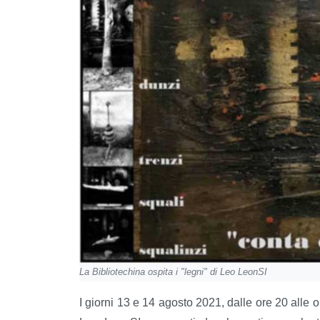
La Bibliotechina ospita i "legni" di Leo LeonSI
I giorni 13 e 14 agosto 2021, dalle ore 20 alle or