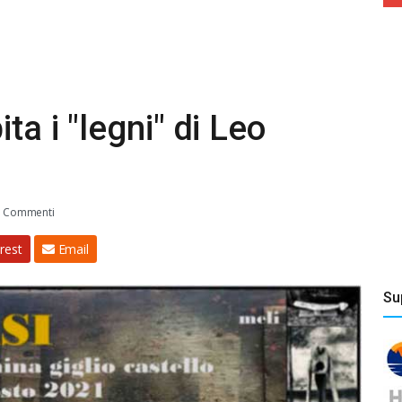
ta i "legni" di Leo
 Commenti
rest
Email
Su