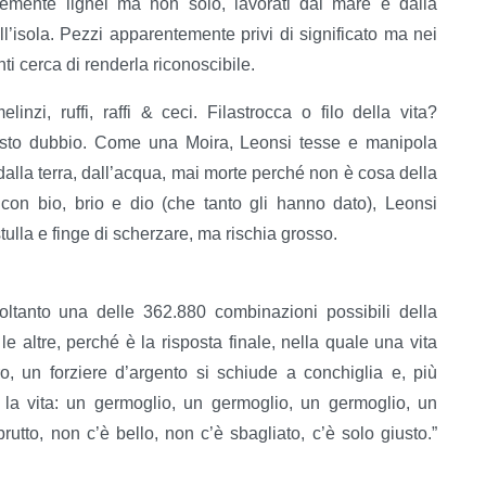
emente lignei ma non solo, lavorati dal mare e dalla
ll’isola. Pezzi apparentemente privi di significato ma nei
i cerca di renderla riconoscibile.
elinzi, ruffi, raffi & ceci. Filastrocca o filo della vita?
esto dubbio. Come una Moira, Leonsi tesse e manipola
dalla terra, dall’acqua, mai morte perché non è cosa della
e con bio, brio e dio (che tanto gli hanno dato), Leonsi
stulla e finge di scherzare, ma rischia grosso.
ltanto una delle 362.880 combinazioni possibili della
 altre, perché è la risposta finale, nella quale una vita
o, un forziere d’argento si schiude a conchiglia e, più
 la vita: un germoglio, un germoglio, un germoglio, un
utto, non c’è bello, non c’è sbagliato, c’è solo giusto.”