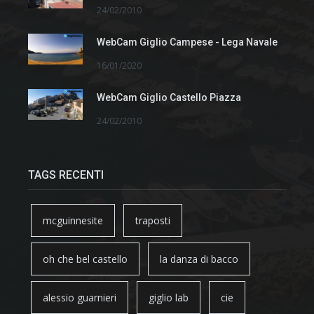
24/02/2010
WebCam Giglio Campese - Lega Navale
16/01/2020
WebCam Giglio Castello Piazza
24/02/2010
TAGS RECENTI
mcguinnesite
traposti
oh che bel castello
la danza di bacco
alessio guarnieri
giglio lab
cie