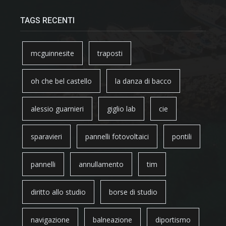
TAGS RECENTI
mcguinnesite
traposti
oh che bel castello
la danza di bacco
alessio guarnieri
giglio lab
cie
sparavieri
pannelli fotovoltaici
pontili
pannelli
annullamento
tim
diritto allo studio
borse di studio
navigazione
balneazione
diportismo