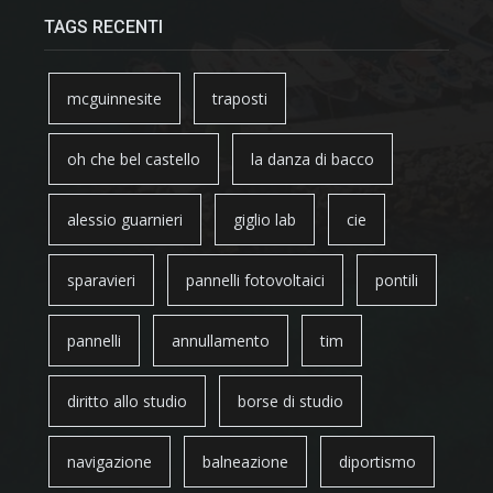
TAGS RECENTI
mcguinnesite
traposti
oh che bel castello
la danza di bacco
alessio guarnieri
giglio lab
cie
sparavieri
pannelli fotovoltaici
pontili
pannelli
annullamento
tim
diritto allo studio
borse di studio
navigazione
balneazione
diportismo