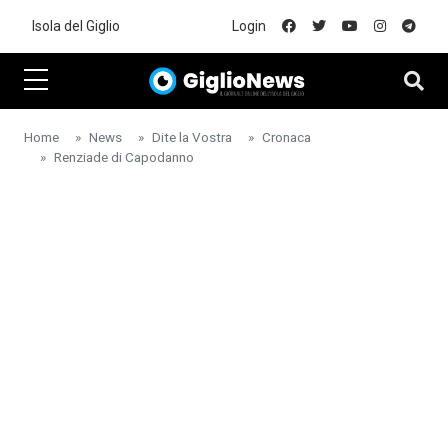
Skip to main content
Isola del Giglio
Login
Home
News
Dite la Vostra
Cronaca
Renziade di Capodanno