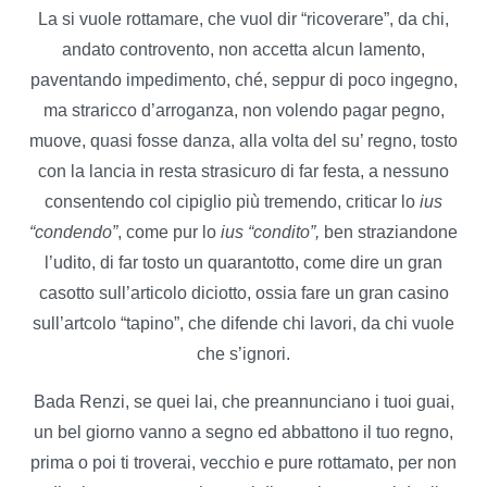
La si vuole rottamare, che vuol dir “ricoverare”, da chi,
andato controvento, non accetta alcun lamento,
paventando impedimento, ché, seppur di poco ingegno,
ma straricco d’arroganza, non volendo pagar pegno,
muove, quasi fosse danza, alla volta del su’ regno, tosto
con la lancia in resta strasicuro di far festa, a nessuno
consentendo col cipiglio più tremendo, criticar lo
ius
“condendo”
, come pur lo
ius “condito”,
ben straziandone
l’udito, di far tosto un quarantotto, come dire un gran
casotto sull’articolo diciotto, ossia fare un gran casino
sull’artcolo “tapino”, che difende chi lavori, da chi vuole
che s’ignori.
Bada Renzi, se quei lai, che preannunciano i tuoi guai,
un bel giorno vanno a segno ed abbattono il tuo regno,
prima o poi ti troverai, vecchio e pure rottamato, per non