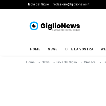
Skip to main content
Isola del Giglio
redazione@giglionews.it
HOME
NEWS
DITE LA VOSTRA
WE
Home
News
Isola del Giglio
Cronaca
Ri