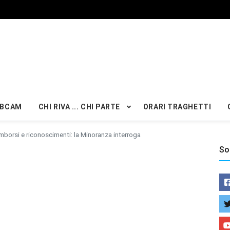
BCAM
CHI RIVA ... CHI PARTE
ORARI TRAGHETTI
mborsi e riconoscimenti: la Minoranza interroga
So