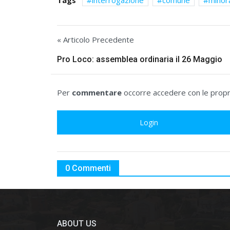
Tags
interrogazione
comune
minor
« Articolo Precedente
Pro Loco: assemblea ordinaria il 26 Maggio
Per
commentare
occorre accedere con le propri
Login
0 Commenti
ABOUT US