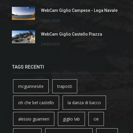
WebCam Giglio Campese - Lega Navale
16/01/2020
WebCam Giglio Castello Piazza
24/02/2010
TAGS RECENTI
mcguinnesite
traposti
oh che bel castello
la danza di bacco
alessio guarnieri
giglio lab
cie