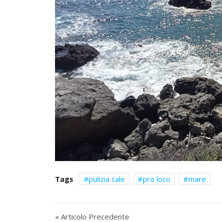
Tags
pulizia cale
pro loco
mare
« Articolo Precedente