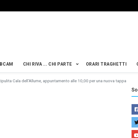
BCAM
CHI RIVA ... CHI PARTE
ORARI TRAGHETTI
ipulita Cala dell'Allume, appuntamento alle 10,00 per una nuova tappa
So