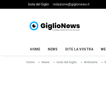
Skip to main content
Isola del Giglio
redazione@giglionews.it
HOME
NEWS
DITE LA VOSTRA
WE
Home
News
Isola del Giglio
Ambiente
R