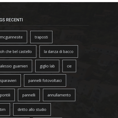
GS RECENTI
mcguinnesite
traposti
oh che bel castello
la danza di bacco
alessio guarnieri
giglio lab
cie
sparavieri
pannelli fotovoltaici
pontili
pannelli
annullamento
tim
diritto allo studio