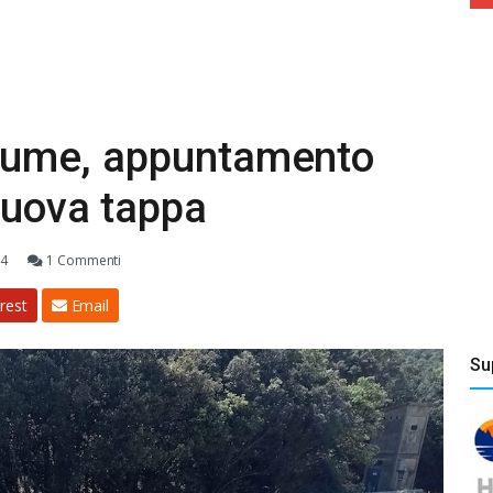
Allume, appuntamento
nuova tappa
24
1 Commenti
rest
Email
Su