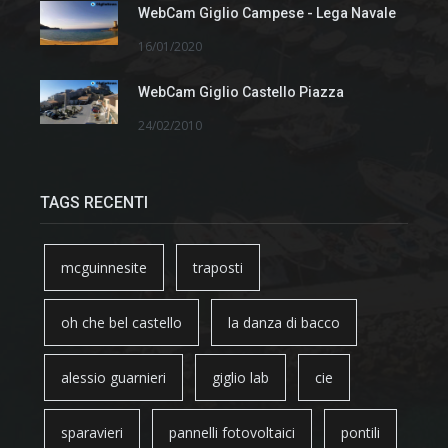
WebCam Giglio Campese - Lega Navale
16/01/2020
WebCam Giglio Castello Piazza
24/02/2010
TAGS RECENTI
mcguinnesite
traposti
oh che bel castello
la danza di bacco
alessio guarnieri
giglio lab
cie
sparavieri
pannelli fotovoltaici
pontili