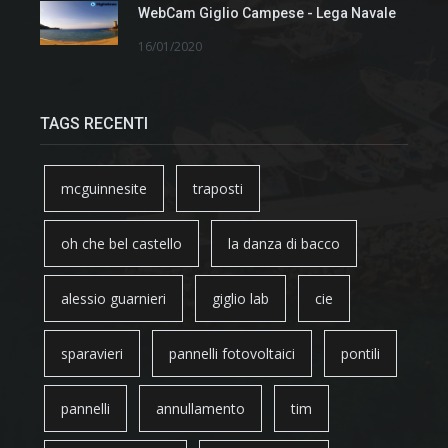
WebCam Giglio Campese - Lega Navale
16/01/2020
TAGS RECENTI
mcguinnesite
traposti
oh che bel castello
la danza di bacco
alessio guarnieri
giglio lab
cie
sparavieri
pannelli fotovoltaici
pontili
pannelli
annullamento
tim