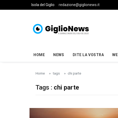
Skip to main content
Isola del Giglio
redazione@giglionews.it
HOME
NEWS
DITE LA VOSTRA
WE
Home
tags
chi parte
Tags :
chi parte