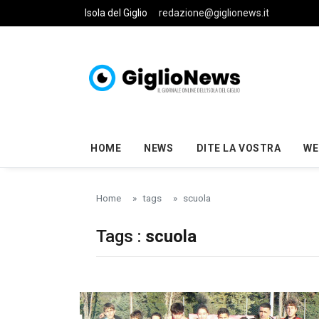
Skip to main content
Isola del Giglio
redazione@giglionews.it
HOME
NEWS
DITE LA VOSTRA
WE
Home
tags
scuola
Tags :
scuola