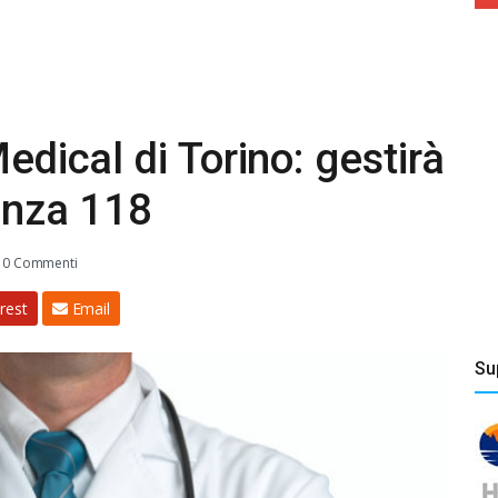
edical di Torino: gestirà
genza 118
0 Commenti
rest
Email
Su