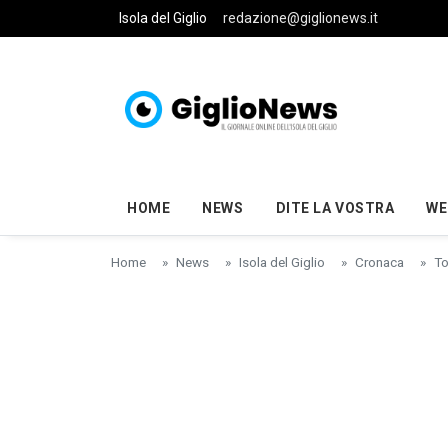
Skip to main content
Isola del Giglio
redazione@giglionews.it
HOME
NEWS
DITE LA VOSTRA
WE
Home
News
Isola del Giglio
Cronaca
To