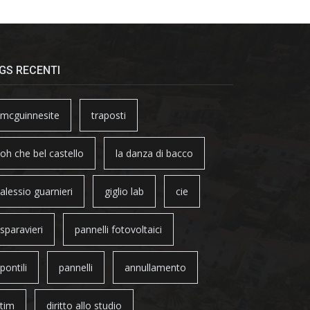
GS RECENTI
mcguinnesite
traposti
oh che bel castello
la danza di bacco
alessio guarnieri
giglio lab
cie
sparavieri
pannelli fotovoltaici
pontili
pannelli
annullamento
tim
diritto allo studio