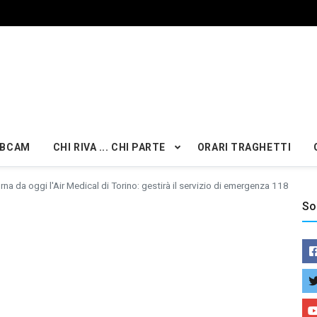
BCAM
CHI RIVA ... CHI PARTE
ORARI TRAGHETTI
rna da oggi l'Air Medical di Torino: gestirà il servizio di emergenza 118
So