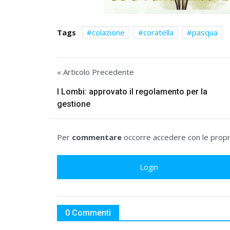
Tags
colazione
coratella
pasqua
« Articolo Precedente
I Lombi: approvato il regolamento per la
gestione
Per
commentare
occorre accedere con le propri
Login
0 Commenti