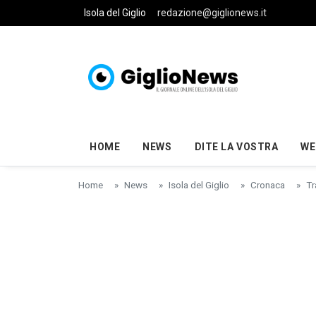
Skip to main content
Isola del Giglio
redazione@giglionews.it
HOME
NEWS
DITE LA VOSTRA
WE
Home
News
Isola del Giglio
Cronaca
Tr