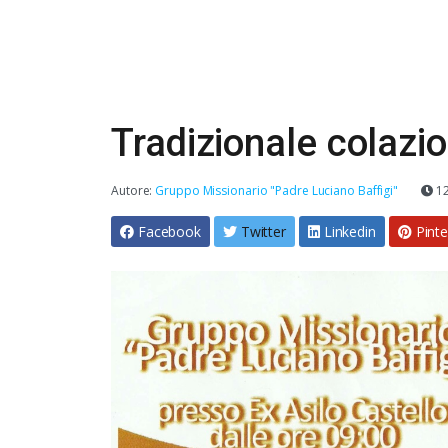
Tradizionale colazi
Autore:
Gruppo Missionario "Padre Luciano Baffigi"
12
Facebook
Twitter
Linkedin
Pinte