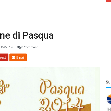
one di Pasqua
/04/2014
0 Commenti
rest
Email
Su