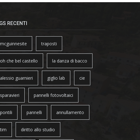
GS RECENTI
mcguinnesite
traposti
oh che bel castello
la danza di bacco
alessio guarnieri
giglio lab
cie
sparavieri
pannelli fotovoltaici
pontili
pannelli
annullamento
tim
diritto allo studio