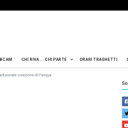
BCAM
CHI RIVA ... CHI PARTE
ORARI TRAGHETTI
adizionale colazione di Pasqua
So