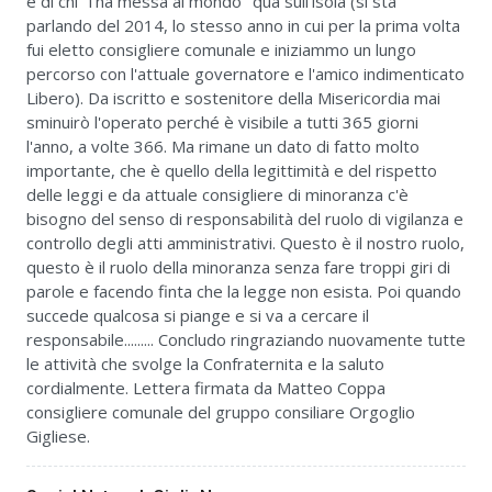
e di chi "l'ha messa al mondo" qua sull'isola (si sta
parlando del 2014, lo stesso anno in cui per la prima volta
fui eletto consigliere comunale e iniziammo un lungo
percorso con l'attuale governatore e l'amico indimenticato
Libero). Da iscritto e sostenitore della Misericordia mai
sminuirò l'operato perché è visibile a tutti 365 giorni
l'anno, a volte 366. Ma rimane un dato di fatto molto
importante, che è quello della legittimità e del rispetto
delle leggi e da attuale consigliere di minoranza c'è
bisogno del senso di responsabilità del ruolo di vigilanza e
controllo degli atti amministrativi. Questo è il nostro ruolo,
questo è il ruolo della minoranza senza fare troppi giri di
parole e facendo finta che la legge non esista. Poi quando
succede qualcosa si piange e si va a cercare il
responsabile......... Concludo ringraziando nuovamente tutte
le attività che svolge la Confraternita e la saluto
cordialmente. Lettera firmata da Matteo Coppa
consigliere comunale del gruppo consiliare Orgoglio
Gigliese.