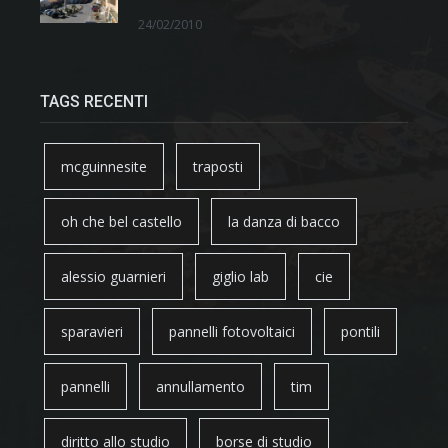
24/02/2010
TAGS RECENTI
mcguinnesite
traposti
oh che bel castello
la danza di bacco
alessio guarnieri
giglio lab
cie
sparavieri
pannelli fotovoltaici
pontili
pannelli
annullamento
tim
diritto allo studio
borse di studio