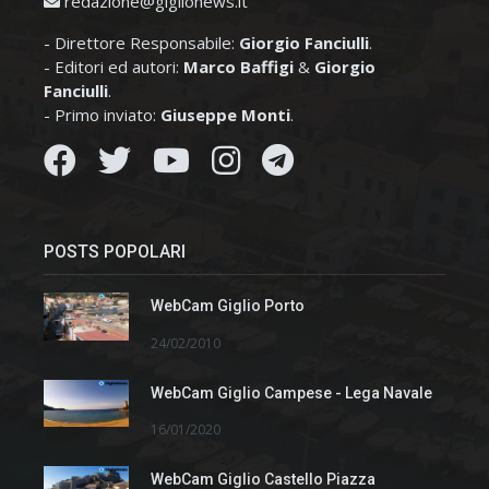
redazione@giglionews.it
- Direttore Responsabile:
Giorgio Fanciulli
.
- Editori ed autori:
Marco Baffigi
&
Giorgio
Fanciulli
.
- Primo inviato:
Giuseppe Monti
.
POSTS POPOLARI
WebCam Giglio Porto
24/02/2010
WebCam Giglio Campese - Lega Navale
16/01/2020
WebCam Giglio Castello Piazza