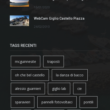
16/01/2020
WebCam Giglio Castello Piazza
24/02/2010
TAGS RECENTI
mcguinnesite
traposti
oh che bel castello
la danza di bacco
alessio guarnieri
giglio lab
cie
sparavieri
pannelli fotovoltaici
pontili