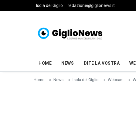
Skip to main content
Isola del Giglio
redazione@giglionews.it
HOME
NEWS
DITE LA VOSTRA
WE
Home
News
Isola del Giglio
Webcam
W