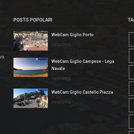
POSTS POPOLARI
TA
WebCam Giglio Porto
24/02/2010
ivo
WebCam Giglio Campese - Lega
Navale
16/01/2020
WebCam Giglio Castello Piazza
24/02/2010