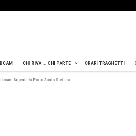
BCAM
CHI RIVA ... CHI PARTE
ORARI TRAGHETTI
ebcam Argentario Porto Santo Stefano