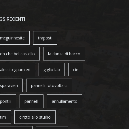
GS RECENTI
mcguinnesite
traposti
oh che bel castello
la danza di bacco
alessio guarnieri
giglio lab
cie
sparavieri
pannelli fotovoltaici
pontili
pannelli
annullamento
tim
diritto allo studio