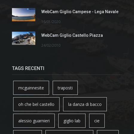
WebCam Giglio Campese - Lega Navale
16/01/2020
WebCam Giglio Castello Piazza
24/02/2010
TAGS RECENTI
mcguinnesite
traposti
oh che bel castello
la danza di bacco
alessio guarnieri
giglio lab
cie