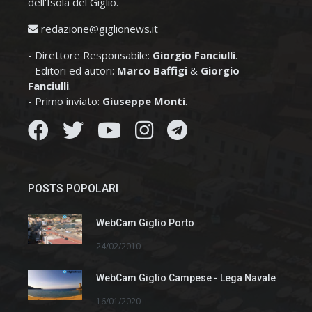
dell'Isola del Giglio.
redazione@giglionews.it
- Direttore Responsabile:
Giorgio Fanciulli
.
- Editori ed autori:
Marco Baffigi
&
Giorgio
Fanciulli
.
- Primo inviato:
Giuseppe Monti
.
POSTS POPOLARI
WebCam Giglio Porto
24/02/2010
WebCam Giglio Campese - Lega Navale
16/01/2020