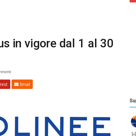
us in vigore dal 1 al 30
mmenti
rest
Email
Su