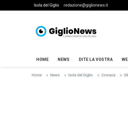
Skip to main content
Isola del Giglio
redazione@giglionews.it
HOME
NEWS
DITE LA VOSTRA
WE
Home
News
Isola del Giglio
Cronaca
Gl