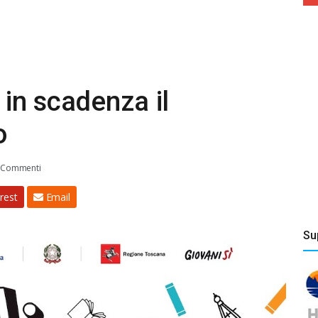
 in scadenza il
o
 Commenti
rest
Email
Su