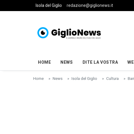
Skip to main content
Isola del Giglio
redazione@giglionews.it
HOME
NEWS
DITE LA VOSTRA
WE
Home
News
Isola del Giglio
Cultura
Ban