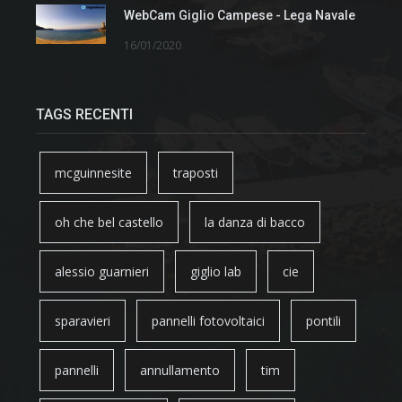
WebCam Giglio Campese - Lega Navale
16/01/2020
TAGS RECENTI
mcguinnesite
traposti
oh che bel castello
la danza di bacco
alessio guarnieri
giglio lab
cie
sparavieri
pannelli fotovoltaici
pontili
pannelli
annullamento
tim