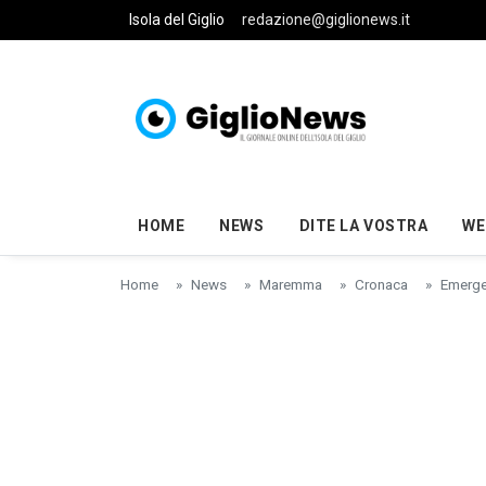
Skip to main content
Isola del Giglio
redazione@giglionews.it
HOME
NEWS
DITE LA VOSTRA
WE
Home
News
Maremma
Cronaca
Emergen