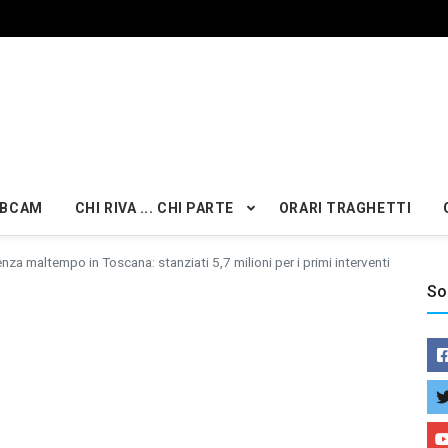
BCAM
CHI RIVA ... CHI PARTE
ORARI TRAGHETTI
za maltempo in Toscana: stanziati 5,7 milioni per i primi interventi
So