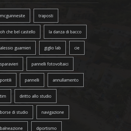
mcguinnesite
traposti
oh che bel castello
la danza di bacco
alessio guarnieri
giglio lab
cie
sparavieri
pannelli fotovoltaici
pontili
pannelli
annullamento
tim
diritto allo studio
borse di studio
navigazione
balneazione
diportismo