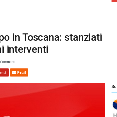
 in Toscana: stanziati
mi interventi
 Commenti
rest
Email
Su