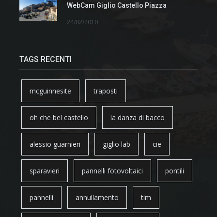
WebCam Giglio Castello Piazza
24/02/2010
TAGS RECENTI
mcguinnesite
traposti
oh che bel castello
la danza di bacco
alessio guarnieri
giglio lab
cie
sparavieri
pannelli fotovoltaici
pontili
pannelli
annullamento
tim