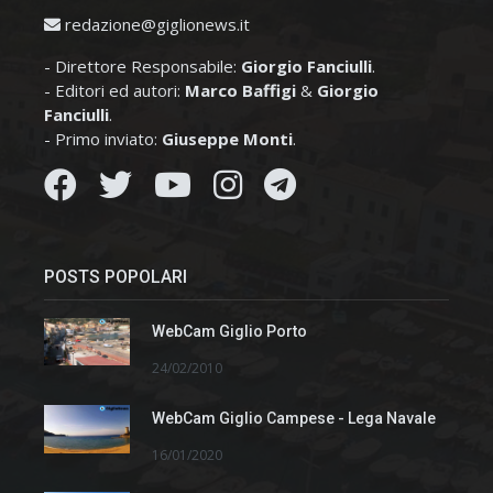
redazione@giglionews.it
- Direttore Responsabile:
Giorgio Fanciulli
.
- Editori ed autori:
Marco Baffigi
&
Giorgio
Fanciulli
.
- Primo inviato:
Giuseppe Monti
.
POSTS POPOLARI
WebCam Giglio Porto
24/02/2010
WebCam Giglio Campese - Lega Navale
16/01/2020