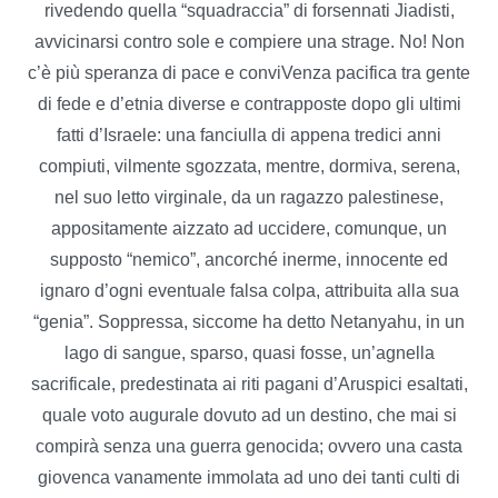
rivedendo quella “squadraccia” di forsennati Jiadisti,
avvicinarsi contro sole e compiere una strage. No! Non
c’è più speranza di pace e conviVenza pacifica tra gente
di fede e d’etnia diverse e contrapposte dopo gli ultimi
fatti d’Israele: una fanciulla di appena tredici anni
compiuti, vilmente sgozzata, mentre, dormiva, serena,
nel suo letto virginale, da un ragazzo palestinese,
appositamente aizzato ad uccidere, comunque, un
supposto “nemico”, ancorché inerme, innocente ed
ignaro d’ogni eventuale falsa colpa, attribuita alla sua
“genia”. Soppressa, siccome ha detto Netanyahu, in un
lago di sangue, sparso, quasi fosse, un’agnella
sacrificale, predestinata ai riti pagani d’Aruspici esaltati,
quale voto augurale dovuto ad un destino, che mai si
compirà senza una guerra genocida; ovvero una casta
giovenca vanamente immolata ad uno dei tanti culti di