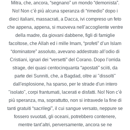
Mitra, che, ancora, “segnano” un mondo “demonista”.
No! Non c’è più alcuna speranza di “rimedio” dopo i
dieci italiani, massacrati, a Dacca, ivi compreso un feto
che appena, appena, si muoveva nell’accogliente ventre
della madre, da giovani dabbene, figli di famiglie
facoltose, che Allah ed i mille Imam, “profeti” d’un Islam
“dominatore” assoluto, avevano addestrato all’odio di
Cristiani, ignari dei “versetti” del Corano. Dopo l’orrida
strage, dei quasi centocinquanta “apostati” sciiti, da
parte dei Sunniti, che, a Bagdad, oltre ai "dissolti"
dall'esplosione, ha sparso, per le strade d'un intero
"isolato", corpi frantumati, lacerati e disfatti. No! Non c’è
più speranza, ma, soprattutto, non si intravede la fine di
tanti gratuiti “sacrilegi”, il cui sangue versato, neppure se
fossero svuotati, gli oceani, potrebbero contenere,
mentre tant’altri, perversamente, ancora se ne