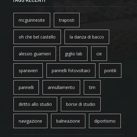
TAGS RECENTI
mcguinnesite
traposti
oh che bel castello
la danza di bacco
alessio guarnieri
giglio lab
cie
sparavieri
pannelli fotovoltaici
pontili
pannelli
annullamento
tim
diritto allo studio
borse di studio
navigazione
balneazione
diportismo