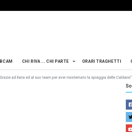
BCAM
CHI RIVA ... CHI PARTE
ORARI TRAGHETTI
Grazie ad Ilaria ed al suo team per aver risistemato la spiaggia delle Caldane"
So