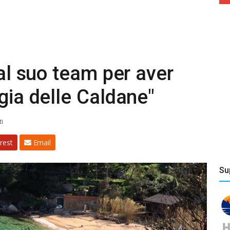
 al suo team per aver
gia delle Caldane"
i
rest
Email
Su