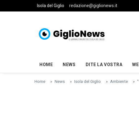
Skip to main content
Isola del Giglio
redazione@giglionews.it
HOME
NEWS
DITE LA VOSTRA
WE
Home
News
Isola del Giglio
Ambiente
"