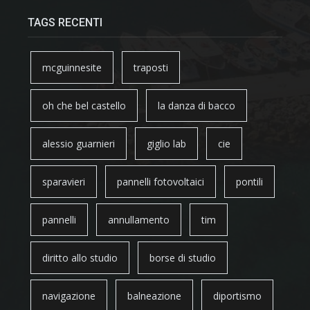
TAGS RECENTI
mcguinnesite
traposti
oh che bel castello
la danza di bacco
alessio guarnieri
giglio lab
cie
sparavieri
pannelli fotovoltaici
pontili
pannelli
annullamento
tim
diritto allo studio
borse di studio
navigazione
balneazione
diportismo