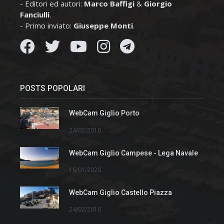
- Editori ed autori:
Marco Baffigi
&
Giorgio
Fanciulli
.
- Primo inviato:
Giuseppe Monti
.
POSTS POPOLARI
WebCam Giglio Porto
24/02/2010
WebCam Giglio Campese - Lega Navale
16/01/2020
WebCam Giglio Castello Piazza
24/02/2010