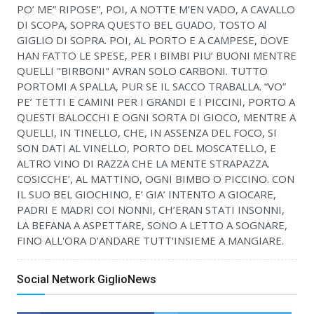
PO’ ME” RIPOSE”, POI, A NOTTE M’EN VADO, A CAVALLO
DI SCOPA, SOPRA QUESTO BEL GUADO, TOSTO Al
GIGLIO DI SOPRA. POI, AL PORTO E A CAMPESE, DOVE
HAN FATTO LE SPESE, PER I BIMBI PIU’ BUONI MENTRE
QUELLI "BIRBONI" AVRAN SOLO CARBONI. TUTTO
PORTOMI A SPALLA, PUR SE IL SACCO TRABALLA. “VO”
PE’ TETTI E CAMINI PER I GRANDI E I PICCINI, PORTO A
QUESTI BALOCCHI E OGNI SORTA DI GIOCO, MENTRE A
QUELLI, IN TINELLO, CHE, IN ASSENZA DEL FOCO, SI
SON DATI AL VINELLO, PORTO DEL MOSCATELLO, E
ALTRO VINO DI RAZZA CHE LA MENTE STRAPAZZA.
COSICCHE’, AL MATTINO, OGNI BIMBO O PICCINO. CON
IL SUO BEL GIOCHINO, E’ GIA’ INTENTO A GIOCARE,
PADRI E MADRI COI NONNI, CH’ERAN STATI INSONNI,
LA BEFANA A ASPETTARE, SONO A LETTO A SOGNARE,
FINO ALL'ORA D'ANDARE TUTT'INSIEME A MANGIARE.
Social Network GiglioNews