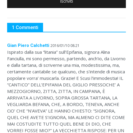
Iscriviti
1 Commenti
Gian Piero Calchetti
2016/01/10 08:21
Ispirato dalla sua “litania” sull’Epifania, signora Alina
Fanciulla, mi sono permesso, partendo, anch’io, da Livorno
e dalla tartana, di scriverne una mia, modestissima, ma,
certamente cantabile se qualcuno, che s’intende di musica
popolare vorra’ musicarla. Grazie! E Scusi l’immodestia! IL
“CANTICO” DELL’EPIFANIA DEL GIGLIO PRESSOCHE’ A
MEZZOGIORNO, ZITTA, ZITTA, IN CAMPANA, È
ARRIVATA A LIVORNO, SOPRA GROSSA TARTANA, LA
VEGLIARDA BEFANA, CHE, A BORDO, TENEVA, ANCHE
CiO’ CHE “N’AVEVA” LE HANNO CHIESTO: “SIGNORA,
QUEL CHE AVETE S’IGNORA, MA ALMENO CI DITE COME
MAI COSTUDITE TUTTO QUEL BENE DI DIO, CHE
VORREI FOSSE MIO?” LA VECCHIETTA RISPOSE: PER UN