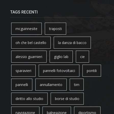
TAGS RECENTI
mcguinnesite
traposti
oh che bel castello
la danza di bacco
alessio guarnieri
giglio lab
cie
sparavieri
pannelli fotovoltaici
pontili
pannelli
annullamento
tim
diritto allo studio
borse di studio
navigazione
balneazione
diportismo