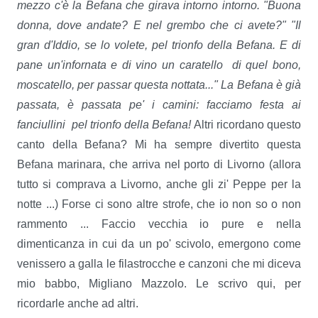
mezzo c'è la Befana
che girava intorno intorno.
"Buona
donna, dove andate?
E nel grembo che ci avete?"
"Il
gran d'Iddio, se lo volete,
pel trionfo della Befana.
E di
pane un'infornata
e di vino un caratello
di quel bono,
moscatello,
per passar questa nottata..."
La Befana è già
passata,
è passata pe' i camini:
facciamo festa ai
fanciullini
pel trionfo della Befana!
Altri ricordano questo
canto della Befana? Mi ha sempre divertito questa
Befana marinara, che arriva nel porto di Livorno (allora
tutto si comprava a Livorno, anche gli zi' Peppe per la
notte ...) Forse ci sono altre strofe, che io non so o non
rammento ... Faccio vecchia io pure e nella
dimenticanza in cui da un po' scivolo, emergono come
venissero a galla le filastrocche e canzoni che mi diceva
mio babbo, Migliano Mazzolo. Le scrivo qui, per
ricordarle anche ad altri.