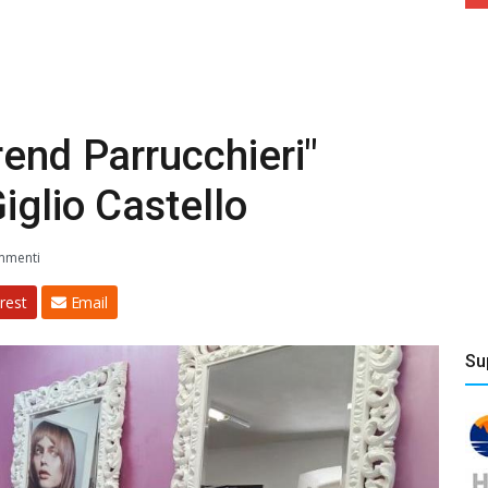
rend Parrucchieri"
iglio Castello
mmenti
rest
Email
Su