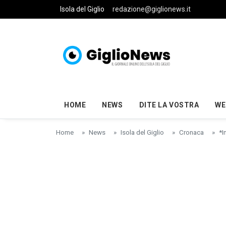
Skip to main content
Isola del Giglio
redazione@giglionews.it
HOME
NEWS
DITE LA VOSTRA
WE
Home
News
Isola del Giglio
Cronaca
*I