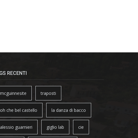
GS RECENTI
mcguinnesite
traposti
oh che bel castello
la danza di bacco
alessio guarnieri
giglio lab
cie