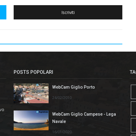
Iscriviti
POSTS POPOLARI
TA
WebCam Giglio Porto
24/02/2010
ivo
WebCam Giglio Campese - Lega
Navale
16/01/2020