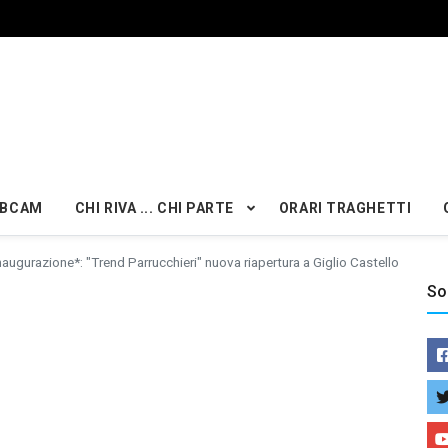
BCAM
CHI RIVA ... CHI PARTE
ORARI TRAGHETTI
naugurazione*: "Trend Parrucchieri" nuova riapertura a Giglio Castello
So