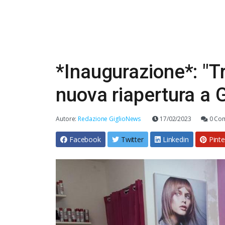
*Inaugurazione*: "T
nuova riapertura a G
Autore:
Redazione GiglioNews
17/02/2023
0 Co
Facebook
Twitter
Linkedin
Pinte