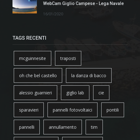
WebCam Giglio Campese - Lega Navale
16/01/2020
TAGS RECENTI
mcguinnesite
traposti
oh che bel castello
la danza di bacco
alessio guarnieri
giglio lab
cie
sparavieri
pannelli fotovoltaici
pontili
pannelli
annullamento
tim