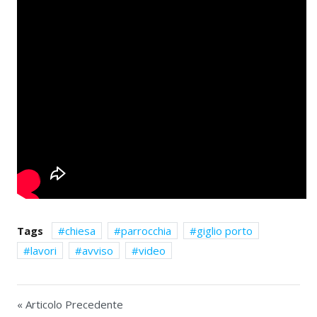
Tags
chiesa
parrocchia
giglio porto
lavori
avviso
video
« Articolo Precedente