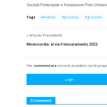
Società Partecipate e Fondazione Polo Universi
Tags
limatola
provincia
grosseto
« Articolo Precedente
Misericordia: al via il tesseramento 2022
Per
commentare
occorre accedere con le propri
Login
0 Commenti