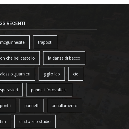
GS RECENTI
mcguinnesite
traposti
oh che bel castello
la danza di bacco
alessio guarnieri
giglio lab
cie
sparavieri
pannelli fotovoltaici
pontili
pannelli
annullamento
tim
diritto allo studio