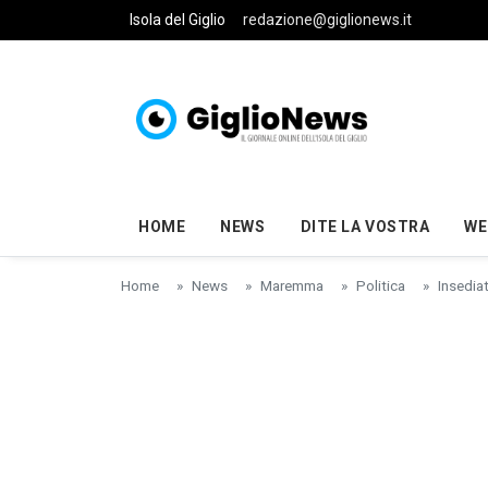
Skip to main content
Isola del Giglio
redazione@giglionews.it
HOME
NEWS
DITE LA VOSTRA
WE
Home
News
Maremma
Politica
Insediat