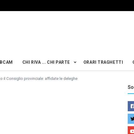
BCAM
CHI RIVA ... CHI PARTE
ORARI TRAGHETTI
o il Consiglio provinciale: affidate le deleghe
So