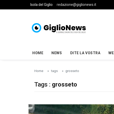
Skip to main content
Isola del Giglio
redazione@giglionews.it
HOME
NEWS
DITE LA VOSTRA
WE
Home
tags
grosseto
Tags :
grosseto