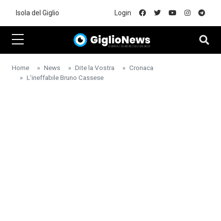
Skip to main content
Isola del Giglio
Login
Home
News
Dite la Vostra
Cronaca
L'ineffabile Bruno Cassese