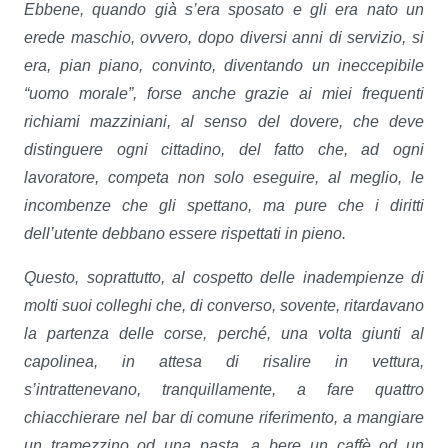
Ebbene, quando già s’era sposato e gli era nato un
erede maschio, ovvero, dopo diversi anni di servizio, si
era, pian piano, convinto, diventando un ineccepibile
“uomo morale”, forse anche grazie ai miei frequenti
richiami mazziniani, al senso del dovere, che deve
distinguere ogni cittadino, del fatto che, ad ogni
lavoratore, competa non solo eseguire, al meglio, le
incombenze che gli spettano, ma pure che i diritti
dell’utente debbano essere rispettati in pieno.
Questo, soprattutto, al cospetto delle inadempienze di
molti suoi colleghi che, di converso, sovente, ritardavano
la partenza delle corse, perché, una volta giunti al
capolinea, in attesa di risalire in vettura,
s’intrattenevano, tranquillamente, a fare quattro
chiacchierare nel bar di comune riferimento, a mangiare
un tramezzino od una pasta, a bere un caffè od un