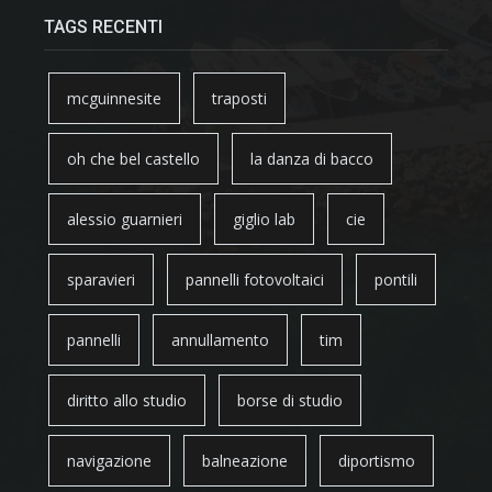
TAGS RECENTI
mcguinnesite
traposti
oh che bel castello
la danza di bacco
alessio guarnieri
giglio lab
cie
sparavieri
pannelli fotovoltaici
pontili
pannelli
annullamento
tim
diritto allo studio
borse di studio
navigazione
balneazione
diportismo