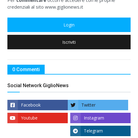
Per
commentare
occorre accedere con le proprie
credenziali al sito www.giglionews.it
Login
Iscriviti
0 Commenti
Social Network GiglioNews
Facebook
Twitter
Youtube
Instagram
Telegram