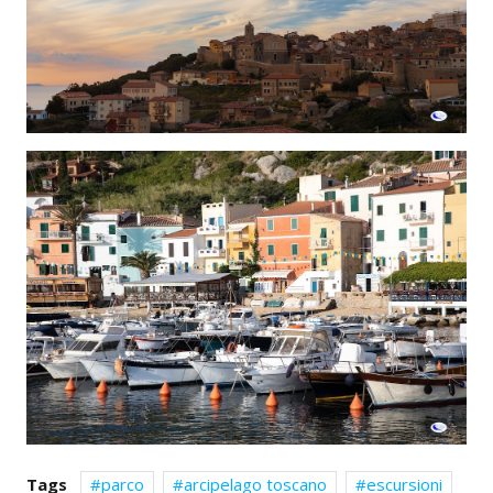
Tags
parco
arcipelago toscano
escursioni