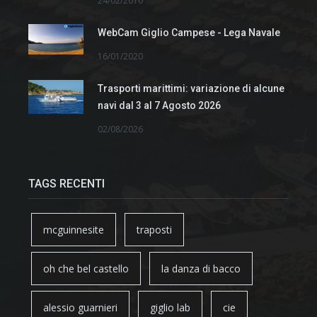
24/02/2010
WebCam Giglio Campese - Lega Navale
16/01/2020
Trasporti marittimi: variazione di alcune
navi dal 3 al 7 Agosto 2026
02/08/2026
TAGS RECENTI
mcguinnesite
traposti
oh che bel castello
la danza di bacco
alessio guarnieri
giglio lab
cie