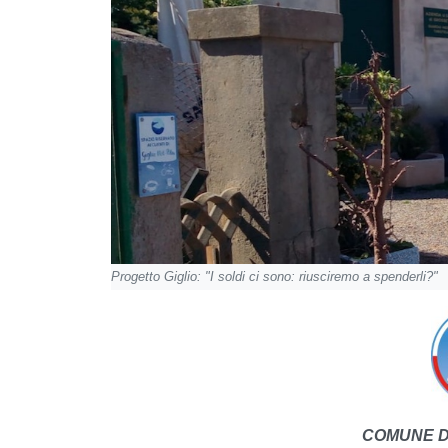
Progetto Giglio: "I soldi ci sono: riusciremo a spenderli?"
COMUNE DI