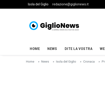
Skip to main content
Isola del Giglio
redazione@giglionews.it
HOME
NEWS
DITE LA VOSTRA
WE
Home
News
Isola del Giglio
Cronaca
Pr