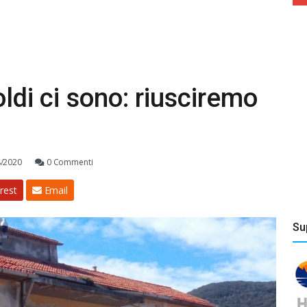
oldi ci sono: riusciremo
8/2020
0 Commenti
rest
Email
Su