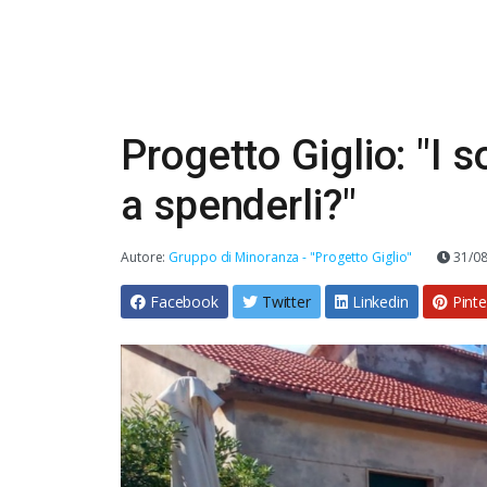
Progetto Giglio: "I s
a spenderli?"
Autore:
Gruppo di Minoranza - "Progetto Giglio"
31/0
Facebook
Twitter
Linkedin
Pinte