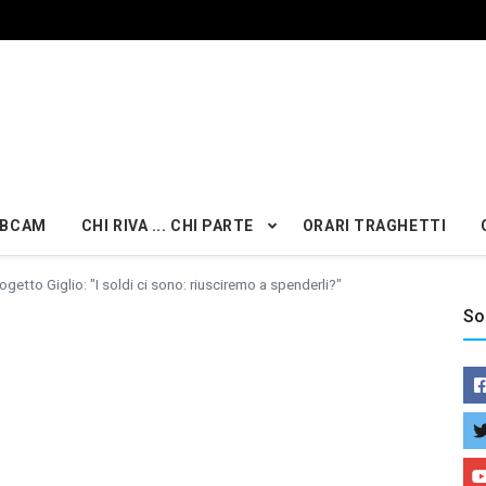
BCAM
CHI RIVA ... CHI PARTE
ORARI TRAGHETTI
ogetto Giglio: "I soldi ci sono: riusciremo a spenderli?"
So