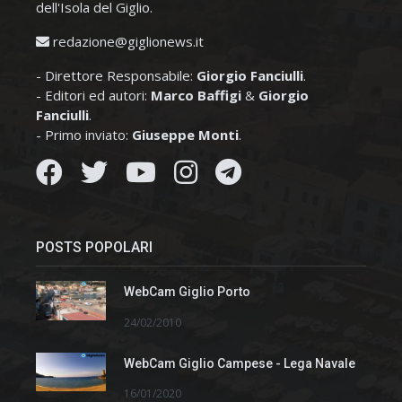
dell'Isola del Giglio.
redazione@giglionews.it
- Direttore Responsabile:
Giorgio Fanciulli
.
- Editori ed autori:
Marco Baffigi
&
Giorgio
Fanciulli
.
- Primo inviato:
Giuseppe Monti
.
POSTS POPOLARI
WebCam Giglio Porto
24/02/2010
WebCam Giglio Campese - Lega Navale
16/01/2020