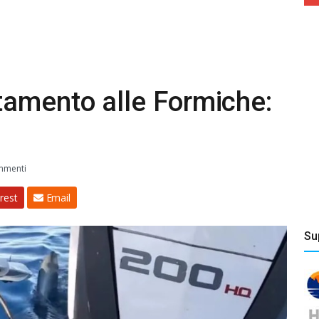
tamento alle Formiche:
mmenti
rest
Email
Su