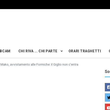
BCAM
CHI RIVA ... CHI PARTE
ORARI TRAGHETTI
Mako, avvistamento alle Formiche: il Giglio non c'entra
So