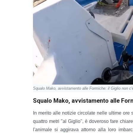
Squalo Mako, avvistamento alle Formiche: il Giglio non c'
Squalo Mako, avvistamento alle Formi
In merito alle notizie circolate nelle ultime o
quattro metri "al Giglio", è doveroso fare chia
l'animale si aggirava attorno alla loro imbar