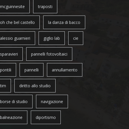
mcguinnesite
traposti
oh che bel castello
la danza di bacco
alessio guarnieri
giglio lab
cie
sparavieri
pannelli fotovoltaici
pontili
pannelli
annullamento
tim
diritto allo studio
borse di studio
navigazione
balneazione
diportismo