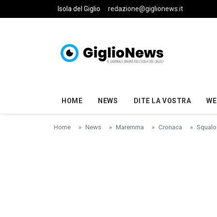
Skip to main content
Isola del Giglio
redazione@giglionews.it
HOME
NEWS
DITE LA VOSTRA
WE
Home
News
Maremma
Cronaca
Squalo 