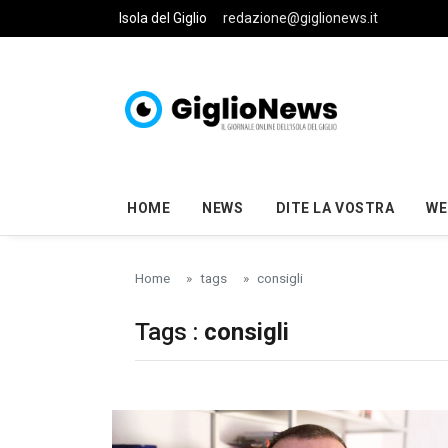
Skip to main content
Isola del Giglio
redazione@giglionews.it
HOME
NEWS
DITE LA VOSTRA
WE
Home
tags
consigli
Tags :
consigli