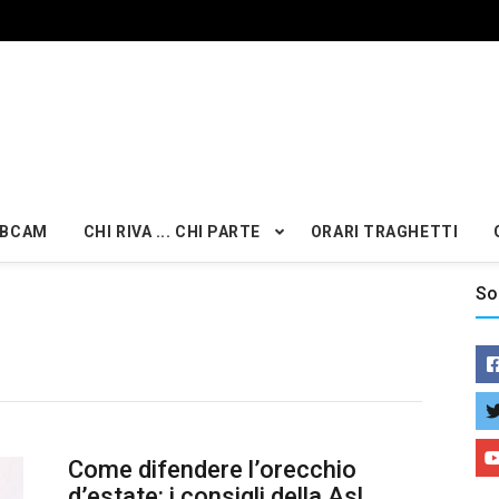
BCAM
CHI RIVA ... CHI PARTE
ORARI TRAGHETTI
So
Come difendere l’orecchio
d’estate: i consigli della Asl