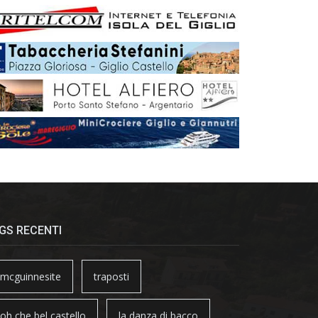
GS RECENTI
mcguinnesite
traposti
oh che bel castello
la danza di bacco